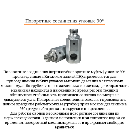
Поворотные соединения угловые 90°
Поворотные соединения (вертлюги/поворотные муфты) угловые 90°,
произведенные в Китае компанией LSQ, применяются для
присоединения гибких рукавов высокого давления к статичному
механизму, либо трубе высокого давления, а так же там, где вторая часть
механизма находится в движении во время работы техники,
обеспечивая стабильность прохождения потока, несмотря на
движущиеся узлы. Поворотные соединения позволяют производить
полное вращение рабочего рукава (трубки) при высоком давлении на
360 градусов без риска его скрутки и повреждения.
Для работы с водой необходимы поворотные соединения из
нержавеющей стали. В данном исполнении при контакте с водой, со
временем, поворотный механизм ржавеет и прекращает свободно
вращаться.
Виды
Материал
Механизм
Резьбовое
вращения
соединение
Прямые и угловые
Высокопрочная
Подшипники
Внутренняя и
90°.
углеродистая сталь
расположенные по
внешняя дюймовая
покрытая цинком.
оси вращения.
резьба BSP.